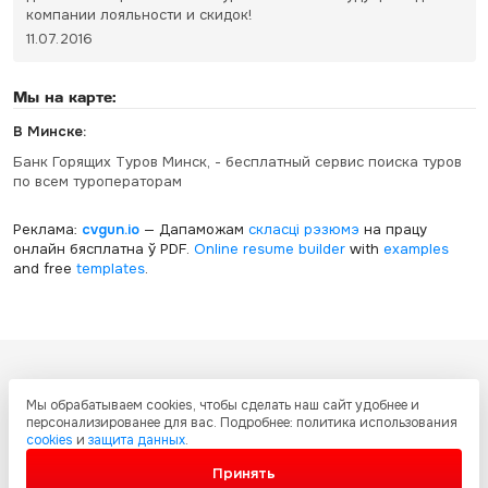
компании лояльности и скидок!
11.07.2016
Мы на карте:
В Минске:
Банк Горящих Туров Минск, - бесплатный сервис поиска туров
по всем туроператорам
Реклама:
cvgun.io
— Дапаможам
скласці рэзюмэ
на працу
онлайн бясплатна ў PDF.
Online resume builder
with
examples
and free
templates
.
Все ресурсы настоящего сайта, включая дизайн, текстовое и
Мы обрабатываем cookies, чтобы сделать наш сайт удобнее и
графическое содержание, структуру и оформление страниц защищены
персонализированее для вас. Подробнее: политика использования
международными соглашениями и законодательством Украины об
cookies
и
защита данных
.
охране авторских прав и интеллектуальной собственности. Любое
копирование и распространение материалов сайта без письменного
Принять
разрешения запрещено.