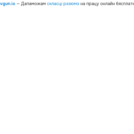
cvgun.io
— Дапаможам
скласці рэзюмэ
на працу онлайн бясплатн