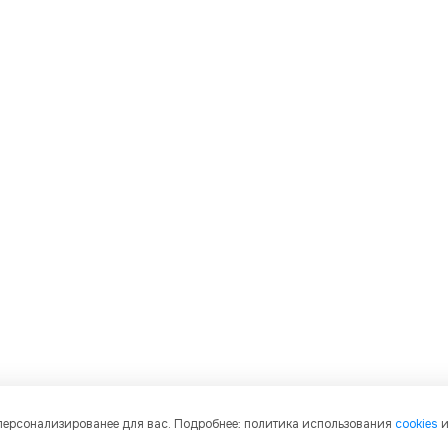
 персонализированее для вас. Подробнее: политика использования
cookies
и графическое содержание, структуру и оформление страниц защищены м