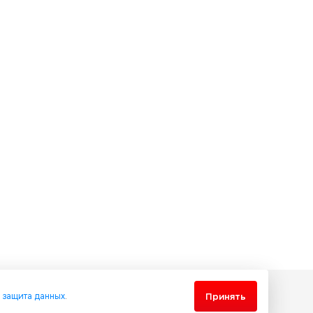
Принять
и
защита данных
.
еждународными соглашениями и законодательством Украины об