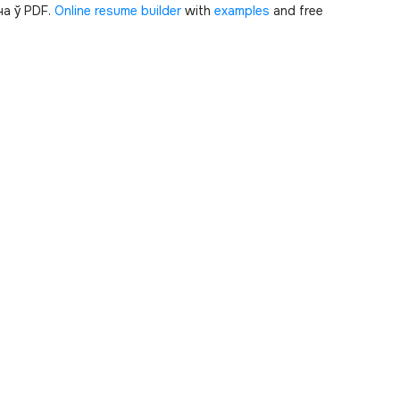
а ў PDF.
Online resume builder
with
examples
and free