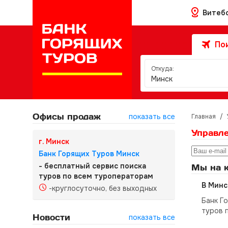
Витеб
Пои
Откуда:
Минск
Офисы продаж
показать все
Главная
/
Управл
г. Минск
Банк Горящих Туров Минск
- бесплатный сервис поиска
Мы на к
туров по всем туроператорам
В Минс
-круглосуточно, без выходных
Банк Г
туров 
Новости
показать все