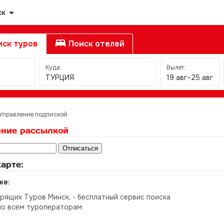
ск
ск туров
Поиск отелей
Куда:
Вылет:
ТУРЦИЯ
19 авг–25 авг
Управление подпиской
ение рассылкой
арте:
ке:
орящих Туров Минск, - бесплатный сервис поиска
по всем туроператорам