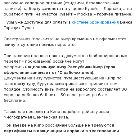
включено холодное питание (сэндвичи, безалкогольные
напитки) на борту самолета на участке Кувейт – Ларнака, а на
обратном пути, на участке Кувейт – Москва – горячее питание.
Туры уже доступны для оплаты в
системе бронирования
Банка
Горящих Туров.
Электронная "про-виза" на Кипр временно не оформляется
ввиду отсутствия прямых перелетов.
При наличии полного пакета документов (забронированные
перелет + проживание) россияне могут
оформить
национальную визу Республики Кипр (срок
оформления занимает от 10 рабочих дней)
.
Документы на визу туристов, путешествующих на Кипр по
пакетному туру, будут рассматриваться в приоритетном
порядке. Стоимость визы Кипра на взрослого составляет 90
евро, на ребенка 6-11 лет – 50 евро, детям до 6 лет –
бесплатно.
Также для поездки на Кипр подойдет действующая
многократная шенгенская виза.
При въезде на Кипр россиянам больше
не требуются
сертификаты о вакцинации и справки о тестировании
.