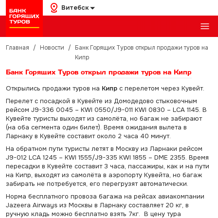
Витебск
Главная
/
Новости
/
Банк Горящих Туров открыл продажи туров на
Кипр
Банк Горящих Туров открыл продажи туров на Кипр
Открылись продажи туров на
Кипр
с перелетом через Кувейт.
Перелет с посадкой в Кувейте из Домодедово стыковочным
рейсом J9-336 0045 – KWI 0550/J9-011 KWI 0830 – LCA 1145. В
Кувейте туристы выходят из самолёта, но багаж не забирают
(на оба сегмента один билет). Время ожидания вылета в
Ларнаку в Кувейте составит около 2 часа 40 минут.
На обратном пути туристы летят в Москву из Ларнаки рейсом
J9-012 LCA 1245 – KWI 1555/J9-335 KWI 1855 – DME 2355. Время
пересадки в Кувейте составит 3 часа, пассажиры, как и на пути
на Кипр, выходят из самолёта в аэропорту Кувейта, но багаж
забирать не потребуется, его перегрузят автоматически.
Норма бесплатного провоза багажа на рейсах авиакомпании
Jazeera Airways из Москвы в Ларнаку составляет 20 кг, в
ручную кладь можно бесплатно взять 7кг. В цену тура